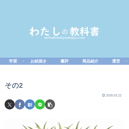
学習
お絵描き
書評
商品紹介
運営
その2
2026.03.22