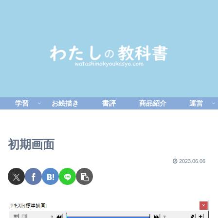
学習
お絵描き
書評
商品紹介
運営
初期画面
2023.06.06