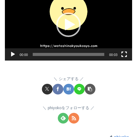
画
プ
レ
ー
ヤ
ー
00:00
00:03
シェアする
phiyokoをフォローする
phiyoko