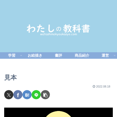
学習
お絵描き
書評
商品紹介
運営
見本
2022.08.18
動