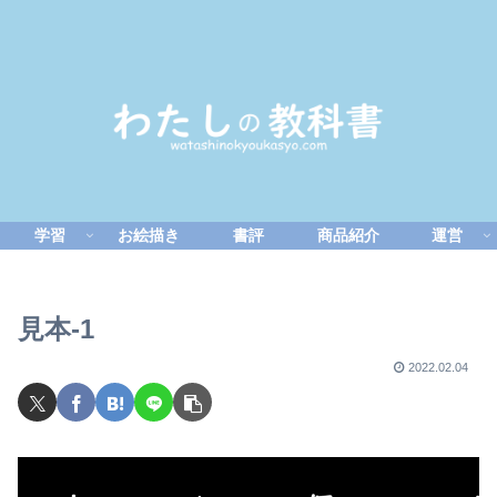
学習
お絵描き
書評
商品紹介
運営
見本-1
2022.02.04
動