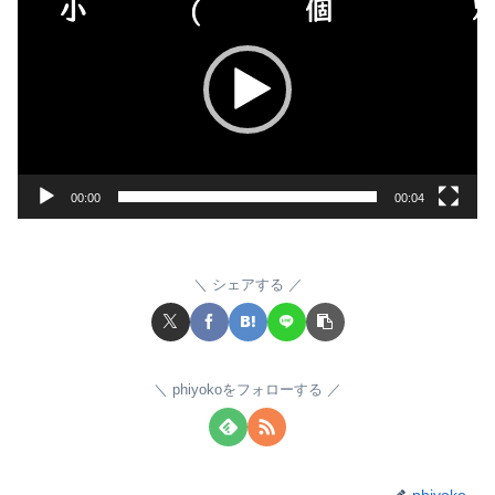
画
プ
レ
ー
ヤ
ー
00:00
00:04
シェアする
phiyokoをフォローする
phiyoko