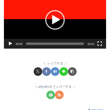
画
プ
レ
ー
ヤ
ー
00:00
00:01
シェアする
phiyokoをフォローする
phiyoko