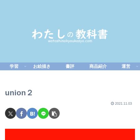
学習
お絵描き
書評
商品紹介
運営
union２
2021.11.03
動