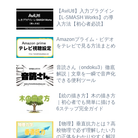
【AviUtl】入力プラグイン
【L-SMASH Works】の導
入方法【初心者必読】
Amazonプライム・ビデオ
をテレビで見る方法まとめ
音読さん（ondoku3）徹底
解説｜文章を一瞬で音声化
できる便利ツール
【絵の描き方】木の描き方
｜初心者でも簡単に描ける
6ステップ完全ガイド
【物理】垂直抗力とは？高
校物理で必ず理解したい力
の正体をわかりやすく解説