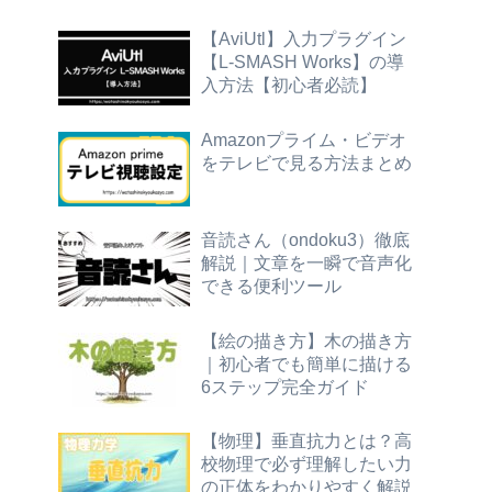
【AviUtl】入力プラグイン
【L-SMASH Works】の導
入方法【初心者必読】
Amazonプライム・ビデオ
をテレビで見る方法まとめ
音読さん（ondoku3）徹底
解説｜文章を一瞬で音声化
できる便利ツール
【絵の描き方】木の描き方
｜初心者でも簡単に描ける
6ステップ完全ガイド
【物理】垂直抗力とは？高
校物理で必ず理解したい力
の正体をわかりやすく解説