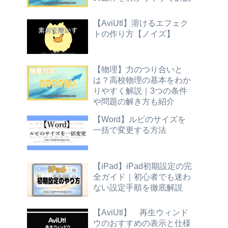
【AviUtl】溶けるエフェク
トの作り方【ノイズ】
【物理】力のつり合いと
は？高校物理の基本をわか
りやすく解説｜3つの条件
や問題の解き方も紹介
【Word】ルビのサイズを
一括で変更する方法
【iPad】iPad初期設定の完
全ガイド｜初心者でも迷わ
ない設定手順を徹底解説
【AviUtl】 再生ウィンド
ウのおすすめの表示と仕様