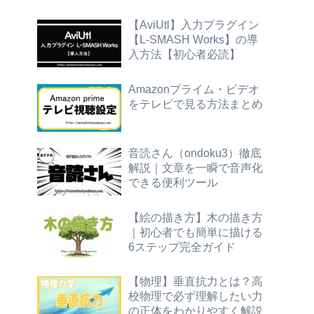
【AviUtl】入力プラグイン
【L-SMASH Works】の導
入方法【初心者必読】
Amazonプライム・ビデオ
をテレビで見る方法まとめ
音読さん（ondoku3）徹底
解説｜文章を一瞬で音声化
できる便利ツール
【絵の描き方】木の描き方
｜初心者でも簡単に描ける
6ステップ完全ガイド
【物理】垂直抗力とは？高
校物理で必ず理解したい力
の正体をわかりやすく解説