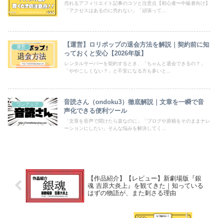
売れるアフィリエイト記事のコツと注意点【初心者〜中級者向け】
「アクセスはあるのに売れない」「頑張って...
【運営】ロリポップの退会方法を解説｜契約前に知
運営
っておくと安心【2026年版】
レンタルサーバーを契約するとき、「ちゃんと退会できるの？」
「ややこしくない？」と不安になる方も多いと...
音読さん（ondoku3）徹底解説｜文章を一瞬で音
ワンアップ
声化できる便利ツール
「文章を音声で聞けたら楽なのに」「ブログや原稿をそのままナレ
ーションにしたい」そんな悩みを解決してく...
【作品紹介】【レビュー】新劇場版『銀
魂 吉原大炎上』を観てきた｜知っている
はずの物語が、また刺さる理由