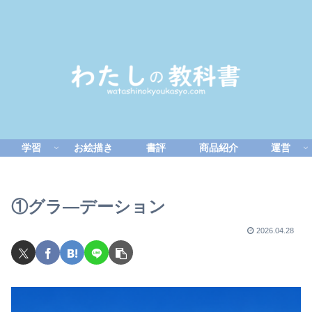
学習
お絵描き
書評
商品紹介
運営
①グラ―デーション
2026.04.28