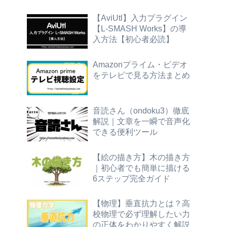
【AviUtl】入力プラグイン
【L-SMASH Works】の導
入方法【初心者必読】
Amazonプライム・ビデオ
をテレビで見る方法まとめ
音読さん（ondoku3）徹底
解説｜文章を一瞬で音声化
できる便利ツール
【絵の描き方】木の描き方
｜初心者でも簡単に描ける
6ステップ完全ガイド
【物理】垂直抗力とは？高
校物理で必ず理解したい力
の正体をわかりやすく解説