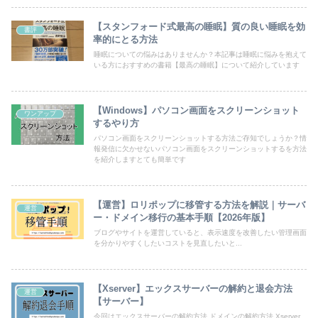
【スタンフォード式最高の睡眠】質の良い睡眠を効
書評
率的にとる方法
睡眠についての悩みはありませんか？本記事は睡眠に悩みを抱えて
いる方におすすめの書籍【最高の睡眠】について紹介しています
【Windows】パソコン画面をスクリーンショット
ワンアップ
するやり方
パソコン画面をスクリーンショットする方法ご存知でしょうか？情
報発信に欠かせないパソコン画面をスクリーンショットするを方法
を紹介しますとても簡単です
【運営】ロリポップに移管する方法を解説｜サーバ
運営
ー・ドメイン移行の基本手順【2026年版】
ブログやサイトを運営していると、表示速度を改善したい管理画面
を分かりやすくしたいコストを見直したいと...
【Xserver】エックスサーバーの解約と退会方法
運営
【サーバー】
今回はエックスサーバーの解約方法 ドメインの解約方法 Xserver