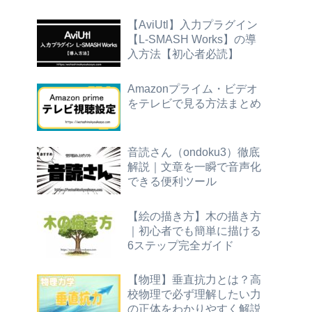
【AviUtl】入力プラグイン
【L-SMASH Works】の導
入方法【初心者必読】
Amazonプライム・ビデオ
をテレビで見る方法まとめ
音読さん（ondoku3）徹底
解説｜文章を一瞬で音声化
できる便利ツール
【絵の描き方】木の描き方
｜初心者でも簡単に描ける
6ステップ完全ガイド
【物理】垂直抗力とは？高
校物理で必ず理解したい力
の正体をわかりやすく解説