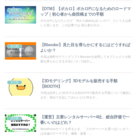
【DTM】【ボカロ】ボカロPになるためのロードマ
未分類
ップ｜初心者から曲投稿までの手順
ボカロPになりたいけど「何から始めればいいの？」という人は多
いと思います。この記事では 初心者がボカ...
【Blender】見た目を滑らかにするにはどうすれば
未分類
よいか？
今回は無料モデリングソフトBlenderを使用してオブジェクトの表
面を滑らかにする方法について紹介し...
【3Dモデリング】3Dモデルを販売する手順
未分類
【BOOTH】
今回は自作した3DモデルをBOOTHで販売する手順について解説し
ます。初めて出品してみたいけど何をす...
【運営】主要レンタルサーバー4社、総合評価で一
未分類
番いいのはどれ？
WordPressサイトを作るとき、「どのサーバーを選べばいいか？」
は永遠のテーマです。価格・速度・...