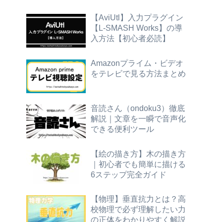
【AviUtl】入力プラグイン
【L-SMASH Works】の導
入方法【初心者必読】
Amazonプライム・ビデオ
をテレビで見る方法まとめ
音読さん（ondoku3）徹底
解説｜文章を一瞬で音声化
できる便利ツール
【絵の描き方】木の描き方
｜初心者でも簡単に描ける
6ステップ完全ガイド
【物理】垂直抗力とは？高
校物理で必ず理解したい力
の正体をわかりやすく解説