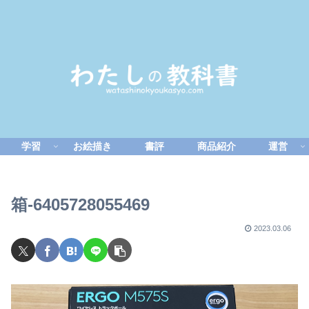
学習
お絵描き
書評
商品紹介
運営
箱-6405728055469
2023.03.06