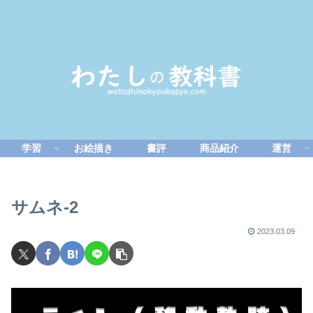
学習
お絵描き
書評
商品紹介
運営
サムネ-2
2023.03.09