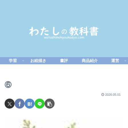
学習
お絵描き
書評
商品紹介
運営
⑥
2026.05.01