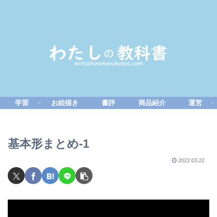
学習
お絵描き
書評
商品紹介
運営
基本形まとめ-1
2022.03.22
動