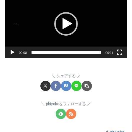
画
プ
レ
ー
ヤ
ー
00:00
00:11
シェアする
phiyokoをフォローする
phiyoko