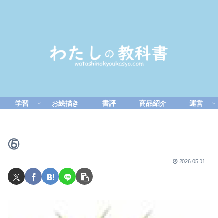
学習
お絵描き
書評
商品紹介
運営
⑤
2026.05.01